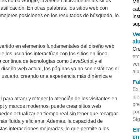
es como Google, favorecen activamente los sitios
Mer
asificación. En otras palabras, los sitios web con
cab
mejores posiciones en los resultados de búsqueda, lo
ins
sup
Ve
al
ertido en elementos fundamentales del diseño web
Cr
 los usuarios interactúan con los sitios en línea.
emp
a continua de tecnologías como JavaScript y el
ven
diseño web actual, las páginas ya no son estáticas ni
alu
l usuario, creando una experiencia más dinámica e
Fa
Exi
ide
para atraer y retener la atención de los visitantes en
pr
ipt y marcos modernos, puede crear sitios web
co
eden actualizar en tiempo real sin tener que recargar
Sig
ás fluida y eficiente. Además, la capacidad de
as interacciones mejoradas, lo que permite a los
Em
en