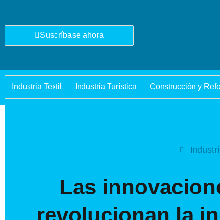
Ir
al
contenido
Suscríbase ahora
Industria Textil
Industria Turística
Construcción y Ref
Industr
Las innovacion
revolucionan la i