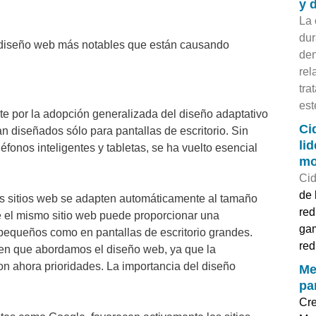
y 
La 
dur
n diseño web más notables que están causando
den
rel
tra
est
te por la adopción generalizada del diseño adaptativo
Ci
an diseñados sólo para pantallas de escritorio. Sin
li
éfonos inteligentes y tabletas, se ha vuelto esencial
mo
Cid
de 
los sitios web se adapten automáticamente al tamaño
red
que el mismo sitio web puede proporcionar una
gam
 pequeños como en pantallas de escritorio grandes.
red
 en que abordamos el diseño web, ya que la
son ahora prioridades. La importancia del diseño
Me
pa
Cre