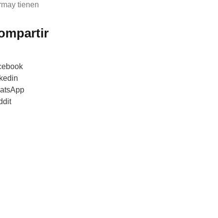
may tienen
ompartir
cebook
kedin
atsApp
dit