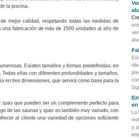
Ve
de la piscina.
al
Cr
 de mejor calidad, respetando todas las medidas de
emp
es una fabricación de más de 1500 unidades al año de
ven
alu
Fa
Exi
ide
numerosas. Existen tamaños y formas predefinidas: en
pr
a. Todas ellas con diferentes profundidades y tamaños.
co
a en tres dimensiones, que servirá como base para la
Sig
Em
y
spas
que pueden ser un complemento perfecto para
en
ogo de las saunas y
spas
es también muy variado, con
La 
ofrecer al cliente una variedad de opciones suficiente
ind
y, 
em