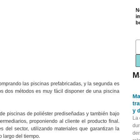
N
i
bo
E
M
 comprando las piscinas prefabricadas, y la segunda es
os dos métodos es muy fácil disponer de una piscina
Ma
tr
y 
de piscinas de poliéster prediseñadas y también bajo
La 
rmediarios, proponiendo al cliente el producto final.
dur
 del sector, utilizando materiales que garantizan la
den
o largo del tiempo.