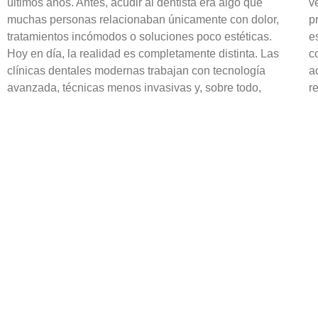
últimos años. Antes, acudir al dentista era algo que
v
muchas personas relacionaban únicamente con dolor,
p
tratamientos incómodos o soluciones poco estéticas.
e
Hoy en día, la realidad es completamente distinta. Las
c
clínicas dentales modernas trabajan con tecnología
a
avanzada, técnicas menos invasivas y, sobre todo,
r