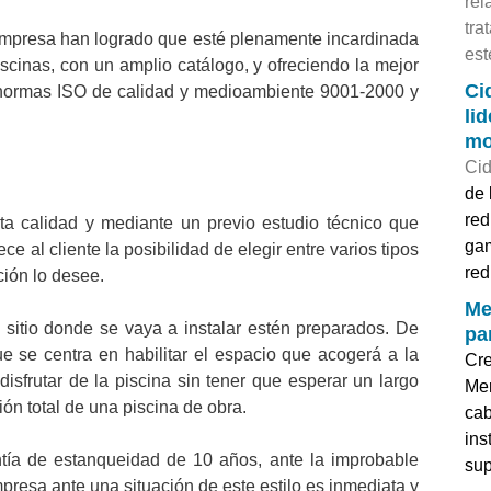
rel
tra
a empresa han logrado que esté plenamente incardinada
est
iscinas, con un amplio catálogo, y ofreciendo la mejor
Ci
s normas ISO de calidad y medioambiente 9001-2000 y
li
mo
Cid
de 
red
lta calidad y mediante un previo estudio técnico que
gam
ce al cliente la posibilidad de elegir entre varios tipos
red
ción lo desee.
Me
 sitio donde se vaya a instalar estén preparados. De
pa
ue se centra en habilitar el espacio que acogerá a la
Cre
disfrutar de la piscina sin tener que esperar un largo
Mer
ón total de una piscina de obra.
cab
ins
ntía de estanqueidad de 10 años, ante la improbable
sup
presa ante una situación de este estilo es inmediata y