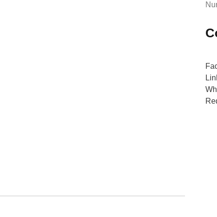
Nur
C
Fa
Lin
Wh
Red