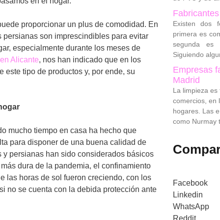
pasamos en el hogar.
Fabricantes
Existen dos f
 puede proporcionar un plus de comodidad. En
primera es com
s persianas son imprescindibles para evitar
segunda es c
ogar, especialmente durante los meses de
Siguiendo algu
 en Alicante
, nos han indicado que en los
Empresas fa
 este tipo de productos y, por ende, su
Madrid
La limpieza es 
comercios, en l
 hogar
hogares. Las 
como Nurmay t
ido mucho tiempo en casa ha hecho que
lta para disponer de una buena calidad de
Compar
dos y persianas han sido considerados básicos
e más dura de la pandemia, el confinamiento
 las horas de sol fueron creciendo, con los
Facebook
si no se cuenta con la debida protección ante
Linkedin
WhatsApp
Reddit