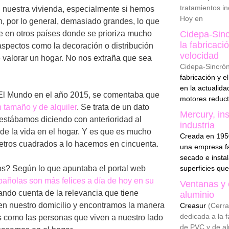
tratamientos i
 nuestra vivienda, especialmente si hemos
Hoy en
n, por lo general, demasiado grandes, lo que
 en otros países donde se prioriza mucho
Cidepa-Sinc
la fabricac
aspectos como la decoración o distribución
velocidad
de valorar un hogar. No nos extraña que sea
Cidepa-Sincró
fabricación y 
en la actualid
o El Mundo en el año 2015, se comentaba que
motores reduct
 tamaño y de alquiler
. Se trata de un dato
Mercury, ins
estábamos diciendo con anterioridad al
industria
 de la vida en el hogar. Y es que es mucho
Creada en 1950
 metros cuadrados a lo hacemos en cincuenta.
una empresa fa
secado e instal
os? Según lo que apuntaba el portal web
superficies qu
pañolas son más felices a día de hoy en su
Ventanas y 
ndo cuenta de la relevancia que tiene
aluminio
 en nuestro domicilio y encontramos la manera
Creasur
(Cerra
dedicada a la 
os como las personas que viven a nuestro lado
de PVC y de a