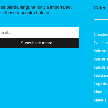
o
t
r
se pierda ninguna noticia importante.
Catego
k
e
a
críbase a nuestro boletín.
-
r
m
f
il
Constru
Fabrica
Suscríbase ahora
Industrí
Industria
Industria
Instalac
Logístic
Maquina
Material