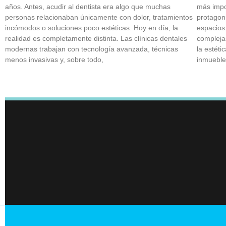
años. Antes, acudir al dentista era algo que muchas
más impo
personas relacionaban únicamente con dolor, tratamientos
protagon
incómodos o soluciones poco estéticas. Hoy en día, la
espacios.
realidad es completamente distinta. Las clínicas dentales
complejas
modernas trabajan con tecnología avanzada, técnicas
la estéti
menos invasivas y, sobre todo,
inmueble