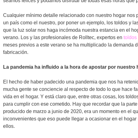
seamos felices y podamos disfrutar de todas esas horas que 
Cualquier mínimo detalle relacionado con nuestro hogar nos
un país como el nuestro, por poner un ejemplo, los toldos y la
que la luz solar nos haga incómoda nuestra estancia en el h
verano. Los y las profesionales de Rolltec, expertos en
toldos
meses previos a este verano se ha multiplicado la demanda de
fabricación.
La pandemia ha influido a la hora de apostar por nuestro
El hecho de haber padecido una pandemia que nos ha reten
mucha gente se conciencie al respecto de todo lo que hace fa
vida en el hogar. Y está claro que, entre otras cosas, los tol
para cumplir con ese cometido. Hay que recordar que la part
producido de marzo a junio de 2020, era un momento en el que
inconvenientes que eso puede llegar a ocasionar en el hogar 
ellos.