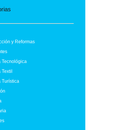
rias
cción y Reformas
ntes
a Tecnológica
 Textil
 Turística
ión
a
ria
es