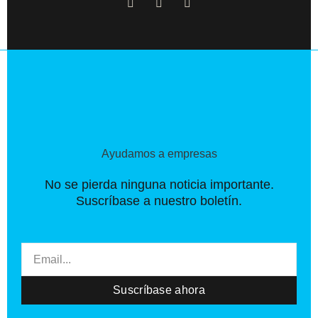
a
-
n
c
t
s
e
w
t
b
i
a
o
t
g
o
t
r
k
e
a
-
r
m
f
Ayudamos a empresas
No se pierda ninguna noticia importante.
Suscríbase a nuestro boletín.
Email
Suscríbase ahora