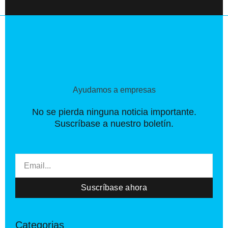
e
w
t
b
i
a
o
t
g
o
t
r
k
e
a
-
r
m
f
Ayudamos a empresas
No se pierda ninguna noticia importante.
Suscríbase a nuestro boletín.
Email
Suscríbase ahora
Categorias