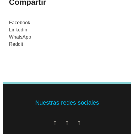
Compartir
Facebook
Linkedin
WhatsApp
Reddit
Nuestras redes sociales
F
X
I
a
-
n
c
t
s