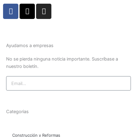
F
X
I
a
-
n
c
t
s
e
w
t
b
i
a
o
t
g
Ayudamos a empresas
o
t
r
k
e
a
No se pierda ninguna noticia importante. Suscríbase a
nuestro boletín.
-
r
m
f
Email
Suscríbase ahora
Categorias
Construcción y Reformas