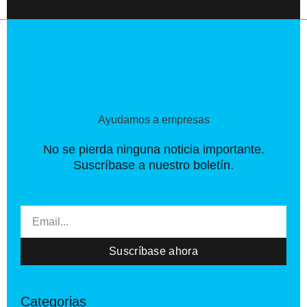
e
w
t
b
i
a
o
t
g
o
t
r
k
e
a
-
r
m
f
Ayudamos a empresas
No se pierda ninguna noticia importante.
Suscríbase a nuestro boletín.
Email
Suscríbase ahora
Categorias