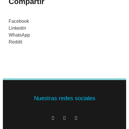
Compartir
Facebook
Linkedin
WhatsApp
Reddit
Nuestras redes sociales
F
X
I
a
-
n
c
t
s