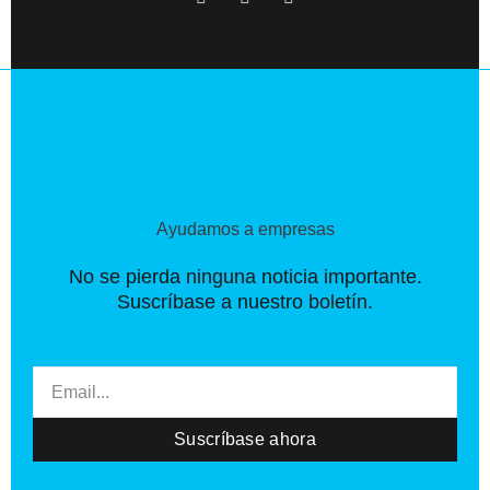
a
-
n
c
t
s
e
w
t
b
i
a
o
t
g
o
t
r
k
e
a
-
r
m
f
Ayudamos a empresas
No se pierda ninguna noticia importante.
Suscríbase a nuestro boletín.
Email
Suscríbase ahora