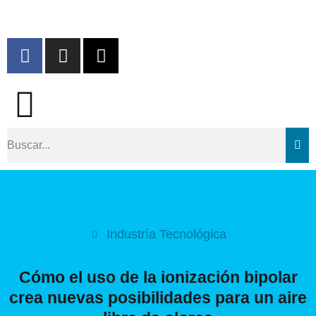
Ir
al
contenido
F
I
X
a
n
-
c
s
t
e
t
w
b
a
i
o
g
t
Buscar
o
r
t
k
a
e
m
r
Industría Tecnológica
Cómo el uso de la ionización bipolar
crea nuevas posibilidades para un aire