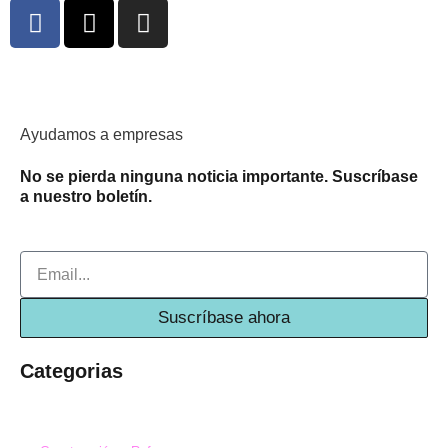
F
X
I
a
-
n
c
t
s
e
w
t
b
i
a
o
t
g
Ayudamos a empresas
o
t
r
No se pierda ninguna noticia importante. Suscríbase
k
e
a
a nuestro boletín.
-
r
m
f
Email
Suscríbase ahora
Categorias