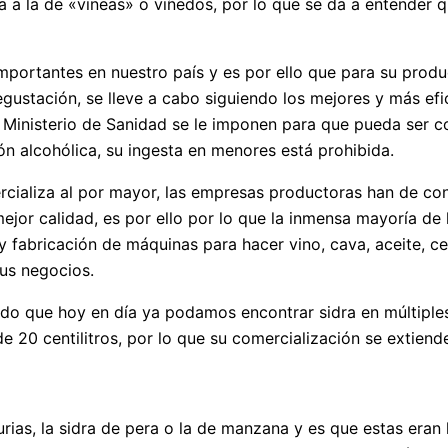
 a la de «vineas» o viñedos, por lo que se da a entender q
importantes en nuestro país y es por ello que para su pro
degustación, se lleve a cabo siguiendo los mejores y más e
 Ministerio de Sanidad se le imponen para que pueda ser c
n alcohólica, su ingesta en menores está prohibida.
ercializa al por mayor, las empresas productoras han de c
 mejor calidad, es por ello por lo que la inmensa mayoría 
y fabricación de máquinas para hacer vino, cava, aceite, ce
us negocios.
ido que hoy en día ya podamos encontrar sidra en múltiples
de 20 centilitros, por lo que su comercialización se extiend
rias, la sidra de pera o la de manzana y es que estas era