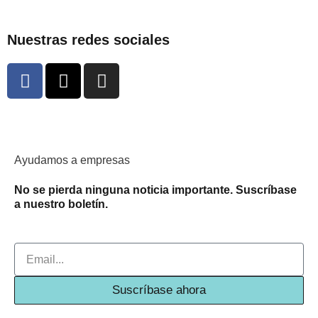
Nuestras redes sociales
F
X
I
a
-
n
c
t
s
e
w
t
b
i
a
o
t
g
Ayudamos a empresas
o
t
r
No se pierda ninguna noticia importante. Suscríbase
k
e
a
a nuestro boletín.
-
r
m
f
Email
Suscríbase ahora